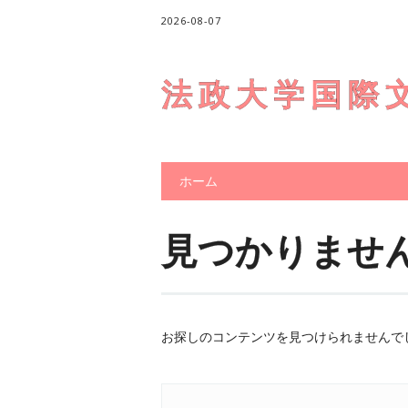
2026-08-07
法政大学国際
メインメニュー
コ
ホーム
ン
テ
ン
見つかりませ
ツ
へ
ス
キ
ッ
お探しのコンテンツを見つけられませんで
プ