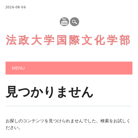
2026-08-06
法政大学国際文化学部
メインメニュー
コ
MENU
ン
テ
ン
見つかりません
ツ
へ
ス
キ
ッ
お探しのコンテンツを見つけられませんでした。検索をお試しく
プ
ださい。